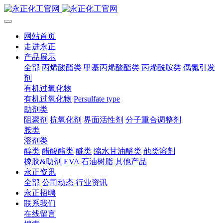
网站首页
走进永正
产品展示
全部
丙烯酸酯类
甲基丙烯酸酯类
丙烯酰胺类
偶氮引发
剂
有机过氧化物
有机过氧化物
Persulfate type
助剂类
阻聚剂
抗氧化剂
界面活性剂
分子重合调整剂
胺类
溶剂类
醇类
醋酸酯类
醚类
缩水甘油醚类
他类溶剂
橡胶&助剂
EVA
石油树脂
其他产品
永正资讯
全部
公司动态
行业资讯
永正招聘
联系我们
在线留言