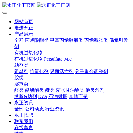
网站首页
走进永正
产品展示
全部
丙烯酸酯类
甲基丙烯酸酯类
丙烯酰胺类
偶氮引发
剂
有机过氧化物
有机过氧化物
Persulfate type
助剂类
阻聚剂
抗氧化剂
界面活性剂
分子重合调整剂
胺类
溶剂类
醇类
醋酸酯类
醚类
缩水甘油醚类
他类溶剂
橡胶&助剂
EVA
石油树脂
其他产品
永正资讯
全部
公司动态
行业资讯
永正招聘
联系我们
在线留言