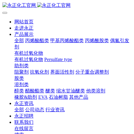
网站首页
走进永正
产品展示
全部
丙烯酸酯类
甲基丙烯酸酯类
丙烯酰胺类
偶氮引发
剂
有机过氧化物
有机过氧化物
Persulfate type
助剂类
阻聚剂
抗氧化剂
界面活性剂
分子重合调整剂
胺类
溶剂类
醇类
醋酸酯类
醚类
缩水甘油醚类
他类溶剂
橡胶&助剂
EVA
石油树脂
其他产品
永正资讯
全部
公司动态
行业资讯
永正招聘
联系我们
在线留言