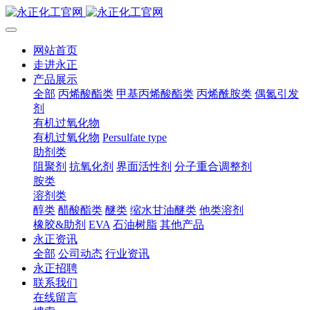
网站首页
走进永正
产品展示
全部
丙烯酸酯类
甲基丙烯酸酯类
丙烯酰胺类
偶氮引发
剂
有机过氧化物
有机过氧化物
Persulfate type
助剂类
阻聚剂
抗氧化剂
界面活性剂
分子重合调整剂
胺类
溶剂类
醇类
醋酸酯类
醚类
缩水甘油醚类
他类溶剂
橡胶&助剂
EVA
石油树脂
其他产品
永正资讯
全部
公司动态
行业资讯
永正招聘
联系我们
在线留言