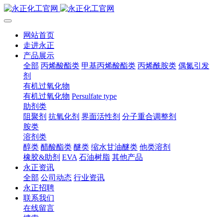
网站首页
走进永正
产品展示
全部
丙烯酸酯类
甲基丙烯酸酯类
丙烯酰胺类
偶氮引发
剂
有机过氧化物
有机过氧化物
Persulfate type
助剂类
阻聚剂
抗氧化剂
界面活性剂
分子重合调整剂
胺类
溶剂类
醇类
醋酸酯类
醚类
缩水甘油醚类
他类溶剂
橡胶&助剂
EVA
石油树脂
其他产品
永正资讯
全部
公司动态
行业资讯
永正招聘
联系我们
在线留言