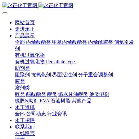
网站首页
走进永正
产品展示
全部
丙烯酸酯类
甲基丙烯酸酯类
丙烯酰胺类
偶氮引发
剂
有机过氧化物
有机过氧化物
Persulfate type
助剂类
阻聚剂
抗氧化剂
界面活性剂
分子重合调整剂
胺类
溶剂类
醇类
醋酸酯类
醚类
缩水甘油醚类
他类溶剂
橡胶&助剂
EVA
石油树脂
其他产品
永正资讯
全部
公司动态
行业资讯
永正招聘
联系我们
在线留言