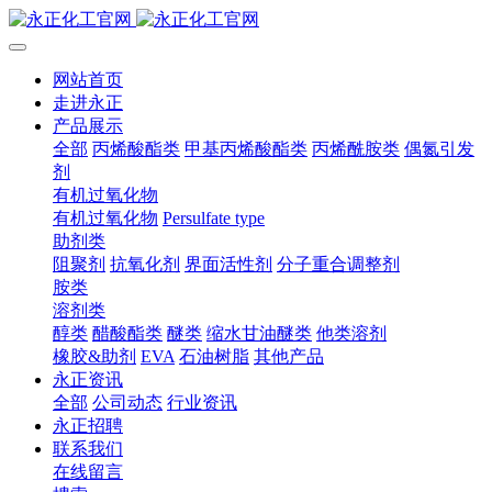
网站首页
走进永正
产品展示
全部
丙烯酸酯类
甲基丙烯酸酯类
丙烯酰胺类
偶氮引发
剂
有机过氧化物
有机过氧化物
Persulfate type
助剂类
阻聚剂
抗氧化剂
界面活性剂
分子重合调整剂
胺类
溶剂类
醇类
醋酸酯类
醚类
缩水甘油醚类
他类溶剂
橡胶&助剂
EVA
石油树脂
其他产品
永正资讯
全部
公司动态
行业资讯
永正招聘
联系我们
在线留言